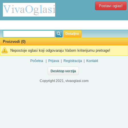
Postavi oglas!
Detaljno
Proizvodi (0)
Nepostoje oglasi koji odgovaraju Vašem kriterijumu pretrage!
Početna
|
Prijava
|
Registracija
|
Kontakt
Desktop verzija
Copyright 2021, vivaoglasi.com