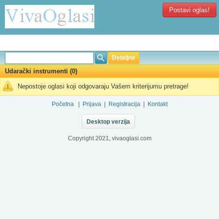
Postavi oglas!
Detaljno
Udarački instrumenti (0)
Nepostoje oglasi koji odgovaraju Vašem kriterijumu pretrage!
Početna
|
Prijava
|
Registracija
|
Kontakt
Desktop verzija
Copyright 2021, vivaoglasi.com