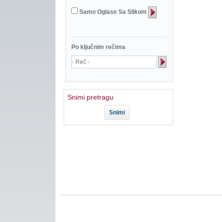
Samo Oglase Sa Slikom
Po ključnim rečima
Snimi pretragu