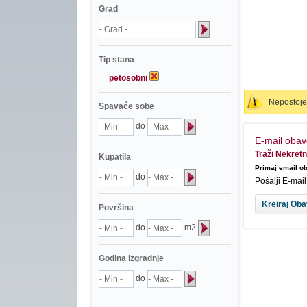
Grad
Tip stana
petosobni
Nepostoje 
Spavaće sobe
do
E-mail obav
Traži Nekretn
Kupatila
Primaj email ob
do
Pošalji E-mai
Površina
do
m2
Godina izgradnje
do