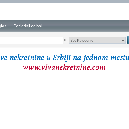
glas
Poslednji oglasi
u