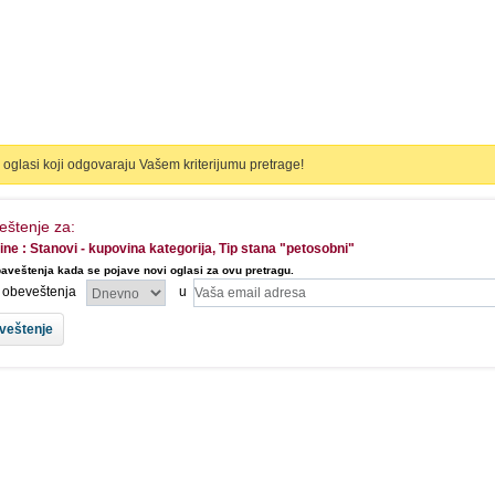
oglasi koji odgovaraju Vašem kriterijumu pretrage!
eštenje za:
ine : Stanovi - kupovina kategorija, Tip stana "petosobni"
aveštenja kada se pojave novi oglasi za ovu pretragu.
l obeveštenja
u