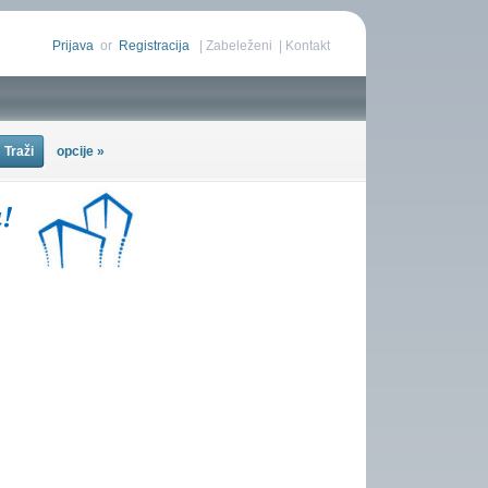
Prijava
or
Registracija
|
Zabeleženi
|
Kontakt
opcije »