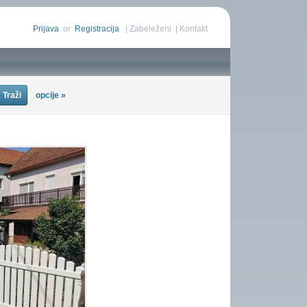
Prijava
or
Registracija
|
Zabeleženi
|
Kontakt
opcije »