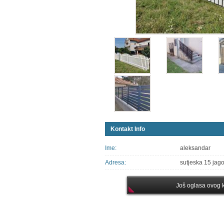
Kontakt Info
Ime:
aleksandar
Adresa:
sutjeska 15 jag
Još oglasa ovog k