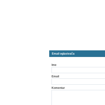
Email oglasivača
Ime
Email
Komentar