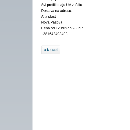
Svi profili imaju UV zaštitu.
Dostava na adresu.
Alfa plast
Nova Pazova
Cena od 120din do 280din
+381642493493
« Nazad