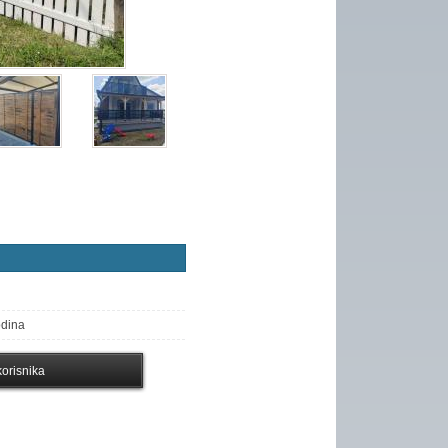
odina
orisnika