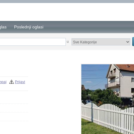
glas
Poslednji oglasi
u
mpaj
Prijavi