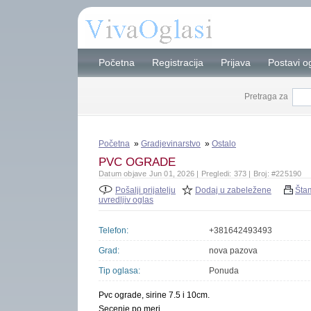
Početna
Registracija
Prijava
Postavi o
Pretraga za
Početna
»
Gradjevinarstvo
»
Ostalo
PVC OGRADE
Datum objave Jun 01, 2026 | Pregledi: 373 | Broj: #225190
Pošalji prijatelju
Dodaj u zabeležene
Šta
uvredljiv oglas
Telefon:
+381642493493
Grad:
nova pazova
Tip oglasa:
Ponuda
Pvc ograde, sirine 7.5 i 10cm.
Secenje po meri.