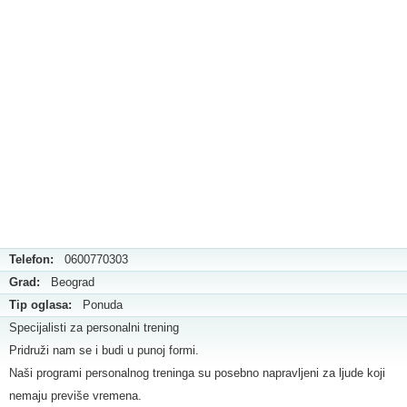
Telefon:
0600770303
Grad:
Beograd
Tip oglasa:
Ponuda
Specijalisti za personalni trening
Pridruži nam se i budi u punoj formi.
Naši programi personalnog treninga su posebno napravljeni za ljude koji
nemaju previše vremena.