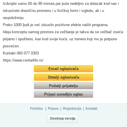
Izdvojite samo 60 do 90 minuta par puta nedeljno za dolazak kod nas i
iskusićete drastičnu promenu i u fizičkoj formi i izgledu, ali i u
raspoloženju.
Preko 1000 ljudi je već iskusilo pozitivne efekte naših programa.
Ideja koncepta samog prostora za vežbanje je takva da se vežbač oseća
prijatno i opušteno, kao kod svoje kuće, uz trenera koji mu je potpuno
posvećen.
Kontakt 060 077 0303
https://www.centarlife.rs/
Email oglasivača
Detalji oglasivača
Pošalji prijatelju
Prijavi uvredljiv oglas
Početna
|
Prijava
|
Registracija
|
Kontakt
Desktop verzija