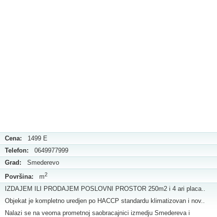
Cena:
1499 E
Telefon:
0649977999
Grad:
Smederevo
2
Površina:
m
IZDAJEM ILI PRODAJEM POSLOVNI PROSTOR 250m2 i 4 ari placa..
Objekat je kompletno uredjen po HACCP standardu klimatizovan i nov..
Nalazi se na veoma prometnoj saobracajnici izmedju Smedereva i