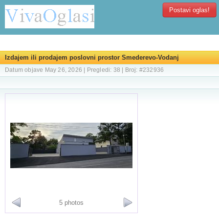
Postavi oglas!
Izdajem ili prodajem poslovni prostor Smederevo-Vodanj
Datum objave May 26, 2026 | Pregledi: 38 | Broj: #232936
5 photos