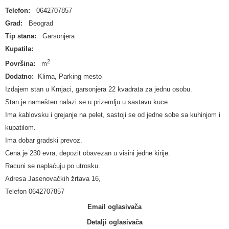
Telefon:
0642707857
Grad:
Beograd
Tip stana:
Garsonjera
Kupatila:
2
Površina:
m
Dodatno:
Klima, Parking mesto
Izdajem stan u Krnjaci, garsonjera 22 kvadrata za jednu osobu.
Stan je namešten nalazi se u prizemlju u sastavu kuce.
Ima kablovsku i grejanje na pelet, sastoji se od jedne sobe sa kuhinjom i
kupatilom.
Ima dobar gradski prevoz.
Cena je 230 evra, depozit obavezan u visini jedne kirije.
Racuni se naplaćuju po utrosku.
Adresa Jasenovačkih žrtava 16,
Telefon 0642707857
Email oglasivača
Detalji oglasivača