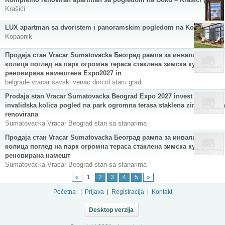
Krašići
LUX apartman sa dvoristem i panoramskim pogledom na Kopaoniku
Kopaonik
Продаја стан Vracar Sumatovacka Београд рампа за инвалидска
колица поглед на парк огромна тераса стаклена зимска кућа
реновирана намештена Expo2027 in
belgrade vracar savski venac dorcol staru grad
Prodaja stan Vracar Sumatovacka Beograd Expo 2027 invest rampa za
invalidska kolica pogled na park ogromna terasa staklena zimska kuća
renovirana
Sumatovacka Vracar Beograd stan sa stanarima
Продаја стан Vracar Sumatovacka Београд рампа за инвалидска
колица поглед на парк огромна тераса стаклена зимска кућа
реновирана намешт
Sumatovacka Vracar Beograd stan sa stanarima
«
1
2
3
4
5
»
Početna
|
Prijava
|
Registracija
|
Kontakt
Desktop verzija