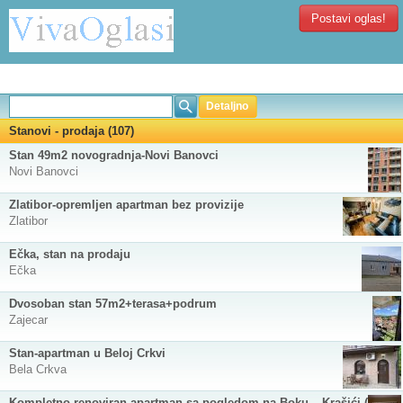
Postavi oglas!
Detaljno
Stanovi - prodaja (107)
Stan 49m2 novogradnja-Novi Banovci
Novi Banovci
Zlatibor-opremljen apartman bez provizije
Zlatibor
Ečka, stan na prodaju
Ečka
Dvosoban stan 57m2+terasa+podrum
Zajecar
Stan-apartman u Beloj Crkvi
Bela Crkva
Kompletno renoviran apartman sa pogledom na Boku – Krašići (52m²)