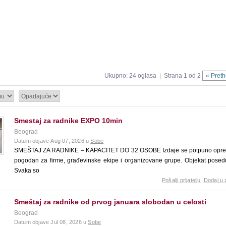
Ukupno: 24 oglasa
|
Strana 1 od 2
« Pret
Smestaj za radnike EXPO 10min
Beograd
Datum objave Aug 07, 2026 u
Sobe
SMEŠTAJ ZA RADNIKE – KAPACITET DO 32 OSOBE Izdaje se potpuno opreml
pogodan za firme, građevinske ekipe i organizovane grupe. Objekat posedu
Svaka so
Pošalji prijatelju
Dodaj u 
Smeštaj za radnike od prvog januara slobodan u celosti
Beograd
Datum objave Jul 08, 2026 u
Sobe