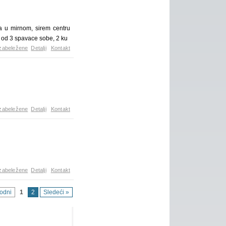
a u mirnom, sirem centru
 od 3 spavace sobe, 2 ku
zabeležene
Detalji
Kontakt
zabeležene
Detalji
Kontakt
zabeležene
Detalji
Kontakt
hodni
1
2
Sledeći »