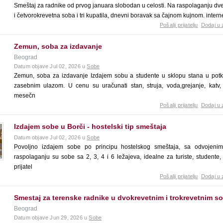
Smeštaj za radnike od prvog januara slobodan u celosti. Na raspolaganju dve
i četvorokrevetna soba i tri kupatila, dnevni boravak sa čajnom kujnom. inter
Pošalji prijatelju
Dodaj u 
Zemun, soba za izdavanje
Beograd
Datum objave Jul 02, 2026 u
Sobe
Zemun, soba za izdavanje Izdajem sobu a studente u sklopu stana u potk
zasebnim ulazom. U cenu su uračunati stan, struja, voda,grejanje, katv, 
mesečn
Pošalji prijatelju
Dodaj u 
Izdajem sobe u Borči - hostelski tip smeštaja
Datum objave Jul 02, 2026 u
Sobe
Povoljno izdajem sobe po principu hostelskog smeštaja, sa odvojeni
raspolaganju su sobe sa 2, 3, 4 i 6 ležajeva, idealne za turiste, studente,
prijatel
Pošalji prijatelju
Dodaj u 
Smestaj za terenske radnike u dvokrevetnim i trokrevetnim 
Beograd
Datum objave Jun 29, 2026 u
Sobe