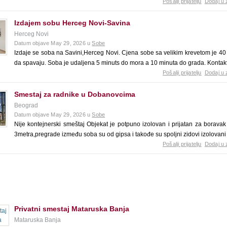
Pošalji prijatelju
Dodaj u 
Izdajem sobu Herceg Novi-Savina
Herceg Novi
Datum objave May 29, 2026 u
Sobe
Izdaje se soba na Savini,Herceg Novi. Cjena sobe sa velikim krevetom je 40
da spavaju. Soba je udaljena 5 minuts do mora a 10 minuta do grada. Konta
Pošalji prijatelju
Dodaj u 
Smestaj za radnike u Dobanovcima
Beograd
Datum objave May 29, 2026 u
Sobe
Nije kontejnerski smeštaj Objekat je potpuno izolovan i prijatan za boravak z
3metra,pregrade između soba su od gipsa i takođe su spoljni zidovi izolovan
Pošalji prijatelju
Dodaj u 
Privatni smestaj Mataruska Banja
Mataruska Banja