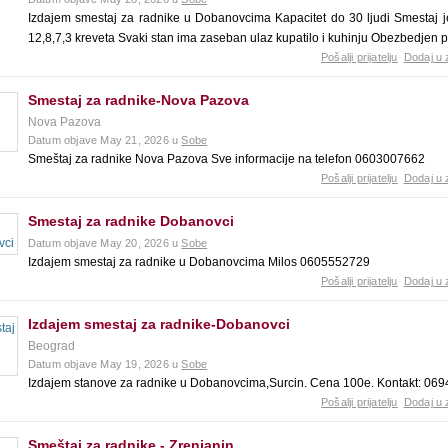
Izdajem smestaj za radnike u Dobanovcima Kapacitet do 30 ljudi Smestaj j
12,8,7,3 kreveta Svaki stan ima zaseban ulaz kupatilo i kuhinju Obezbedjen
Pošalji prijatelju
Dodaj u 
Smestaj za radnike-Nova Pazova
Nova Pazova
Datum objave May 21, 2026 u
Sobe
Smeštaj za radnike Nova Pazova Sve informacije na telefon 0603007662
Pošalji prijatelju
Dodaj u 
Smestaj za radnike Dobanovci
Datum objave May 20, 2026 u
Sobe
Izdajem smestaj za radnike u Dobanovcima Milos 0605552729
Pošalji prijatelju
Dodaj u 
Izdajem smestaj za radnike-Dobanovci
Beograd
Datum objave May 19, 2026 u
Sobe
Izdajem stanove za radnike u Dobanovcima,Surcin. Cena 100e. Kontakt: 06
Pošalji prijatelju
Dodaj u 
Smeštaj za radnike - Zrenjanin