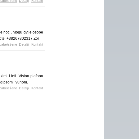
zabeležene
Detalji
Kontakt
 e noc . Mogu dvije osobe
kt tel +38267802317 Zor
zabeležene
Detalji
Kontakt
imi i leti. Visina plafona
i gipsom i vunom.
zabeležene
Detalji
Kontakt