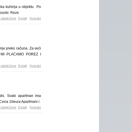
ka kuhinja u objektu . Po
 osobi. Reze
zabeležene
Detalji
Kontakt
je preko računa. Za veći
A MI PLAĆAMO POREZ I
zabeležene
Detalji
Kontakt
atis. Svaki apartman ima
 Cena 10eura Apartmani i
zabeležene
Detalji
Kontakt