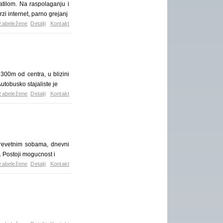
tilom. Na raspolaganju i
i internet, parno grejanj
zabeležene
Detalji
Kontakt
300m od centra, u blizini
utobusko stajaliste je
zabeležene
Detalji
Kontakt
krevetnim sobama, dnevni
.. Postoji mogucnost i
zabeležene
Detalji
Kontakt