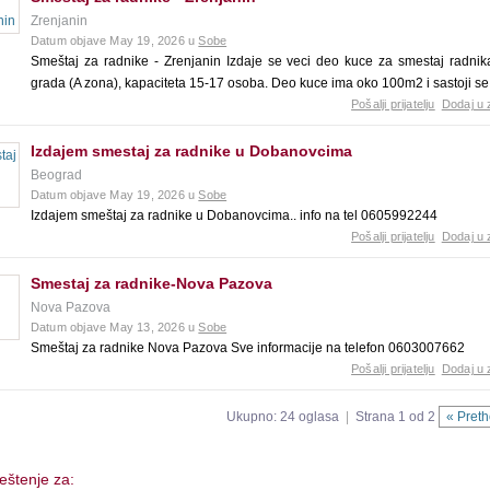
Zrenjanin
Datum objave May 19, 2026 u
Sobe
Smeštaj za radnike - Zrenjanin Izdaje se veci deo kuce za smestaj radnik
grada (A zona), kapaciteta 15-17 osoba. Deo kuce ima oko 100m2 i sastoji se
Pošalji prijatelju
Dodaj u 
Izdajem smestaj za radnike u Dobanovcima
Beograd
Datum objave May 19, 2026 u
Sobe
Izdajem smeštaj za radnike u Dobanovcima.. info na tel 0605992244
Pošalji prijatelju
Dodaj u 
Smestaj za radnike-Nova Pazova
Nova Pazova
Datum objave May 13, 2026 u
Sobe
Smeštaj za radnike Nova Pazova Sve informacije na telefon 0603007662
Pošalji prijatelju
Dodaj u 
Ukupno: 24 oglasa
|
Strana 1 od 2
« Pret
eštenje za: