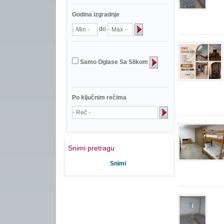
Godina izgradnje
do
Samo Oglase Sa Slikom
Po ključnim rečima
Snimi pretragu