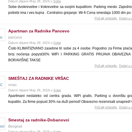
Datum objave May 28, 2026 u
Sobe
Sobe dvokrevetne i trokrevetne sa svojim kupatilom. Parking mesto. Zajednic
potrebi ima i ves kujna . Centralno grejanje. Wi-fi Cena smestaja 1000 din po
Pošalji prijatelju
Dodaj u 
Apartman za Radnike Pancevo
pancevo
Datum objave May 28, 2026 u
Sobe
Čisto KLIMATIZIVANO zasebne tri sobe za 4 osobe. Pogodno za Firme plaćan
broj noćenja popyst30% WIFI I PARKING GRATIS PRIJAVA OBAVEZN
BORAVIŠNE TAKSE
Pošalji prijatelju
Dodaj u 
SMEŠTAJ ZA RADNIKE VRŠAC
vrsac
Datum objave May 28, 2026 u
Sobe
Apartmani nedaleko od centra grada. WiFi gratis. Parking u dvorištu gr
kupatilo. Za firme popust 30% na duži period! Obavezno rezervisati unapred!
Pošalji prijatelju
Dodaj u 
Smestaj za radnike-Dobanovci
Beograd
Datum objave May 28, 2026 u
Sobe