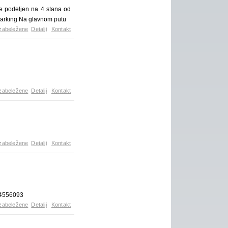
e podeljen na 4 stana od
 parking Na glavnom putu
zabeležene
Detalji
Kontakt
zabeležene
Detalji
Kontakt
zabeležene
Detalji
Kontakt
94556093
zabeležene
Detalji
Kontakt