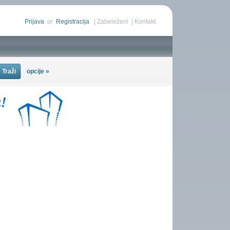
Prijava
or
Registracija
|
Zabeleženi
|
Kontakt
opcije »