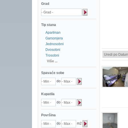
Grad
Tip stana
Apartman
Garsonjera
Jednosobni
Dvosobni
Trosobni
Više ...
Spavaće sobe
do
Kupatila
do
Površina
do
m2