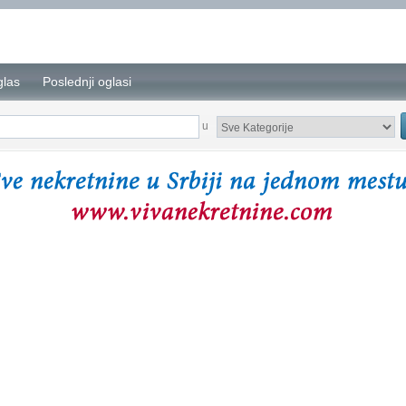
glas
Poslednji oglasi
u