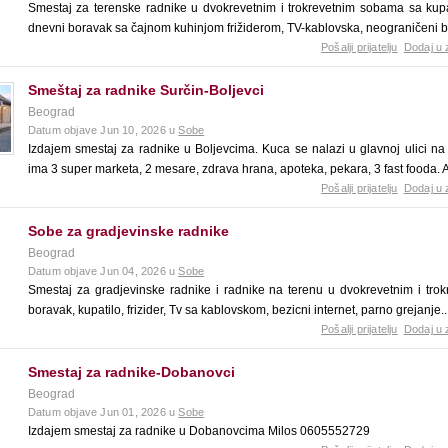
Smestaj za terenske radnike u dvokrevetnim i trokrevetnim sobama sa kupa
dnevni boravak sa čajnom kuhinjom frižiderom, TV-kablovska, neograničeni brz
Pošalji prijatelju
Dodaj u 
Smeštaj za radnike Surčin-Boljevci
Beograd
Datum objave Jun 10, 2026 u
Sobe
Izdajem smestaj za radnike u Boljevcima. Kuca se nalazi u glavnoj ulici na 
ima 3 super marketa, 2 mesare, zdrava hrana, apoteka, pekara, 3 fast fooda. A
Pošalji prijatelju
Dodaj u 
Sobe za gradjevinske radnike
Beograd
Datum objave Jun 04, 2026 u
Sobe
Smestaj za gradjevinske radnike i radnike na terenu u dvokrevetnim i tro
boravak, kupatilo, frizider, Tv sa kablovskom, bezicni internet, parno grejanje.
Pošalji prijatelju
Dodaj u 
Smestaj za radnike-Dobanovci
Beograd
Datum objave Jun 01, 2026 u
Sobe
Izdajem smestaj za radnike u Dobanovcima Milos 0605552729