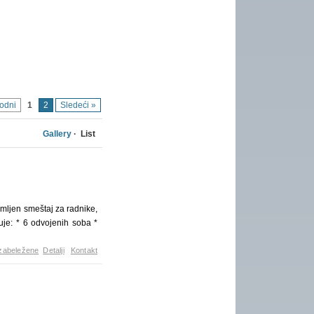
hodni
1
2
Sledeći »
Gallery
· List
jen smeštaj za radnike,
je: * 6 odvojenih soba *
zabeležene
Detalji
Kontakt