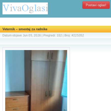
Postavi oglas!
Veternik – smestaj za radnike
Datum objave Jun 05, 2026 | Pregledi: 332 | Broj: #225352