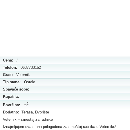
Cena:
/
Telefon:
0637733152
Grad:
Veternik
Tip stana:
Ostalo
Spavaće sobe:
Kupatila:
2
Površina:
m
Dodatno:
Terasa, Dvorište
Veternik – smestaj za radnike
Iznajmljujem dva stana prilagođena za smeštaj radnika u Veterniku!