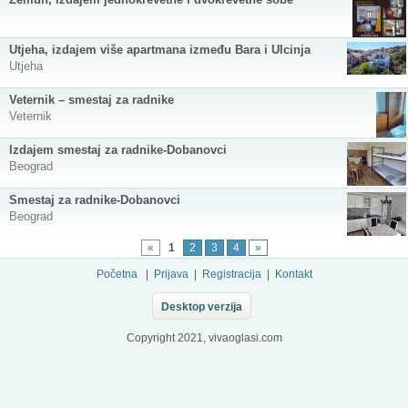
Utjeha, izdajem više apartmana između Bara i Ulcinja
Utjeha
Veternik – smestaj za radnike
Veternik
Izdajem smestaj za radnike-Dobanovci
Beograd
Smestaj za radnike-Dobanovci
Beograd
«
1
2
3
4
»
Početna
|
Prijava
|
Registracija
|
Kontakt
Desktop verzija
Copyright 2021, vivaoglasi.com