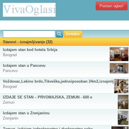
Postavi oglas!
Detaljno
Stanovi - iznajmljivanje (32)
Izdajem stan kod hotela Srbija
Beograd
Izdajem stan u Pancevu
Pancevo
Voždovac,Lekino brdo,Tikveška,jednoiposoban 24m2,iznajmljujem
Beograd
IZDAJE SE STAN – PRVOMAJSKA, ZEMUN - 600 e
Zemun
Izdajem stan u Zrenjaninu
Zrenjanin
Zemun, izdajem jednokrevetne i dvokrevetne sobe