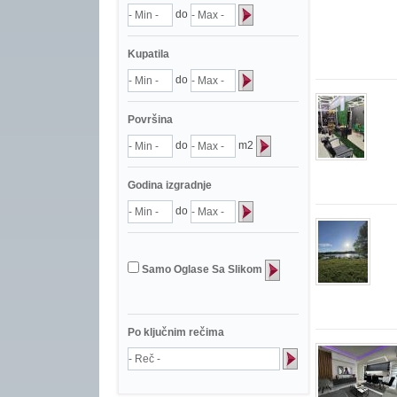
do
Kupatila
do
Površina
do
m2
Godina izgradnje
do
Samo Oglase Sa Slikom
Po ključnim rečima