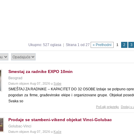
Ukupno: 527 oglasa
|
Strana 1 od 27
« Prethodni
1
2
3
Smestaj za radnike EXPO 10min
Beograd
Datum objave Aug 07, 2026 u
Sobe
SMEŠTAJ ZA RADNIKE – KAPACITET DO 32 OSOBE Izdaje se potpuno opreml
pogodan za firme, građevinske ekipe i organizovane grupe. Objekat posedu
Svaka so
Pošalji prijatelju
Dodaj u 
Prodaje se stambeni-vikend objekat Vinci-Golubac
Golubac-Vinci
Datum objave Aug 07, 2026 u
Kuće