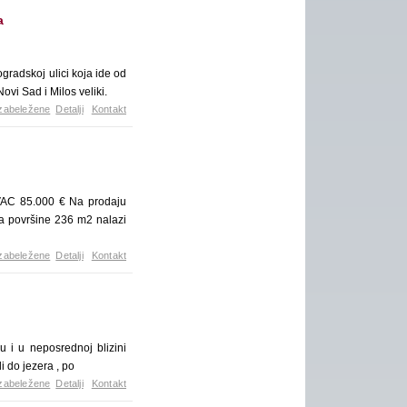
a
radskoj ulici koja ide od
vi Sad i Milos veliki.
zabeležene
Detalji
Kontakt
C 85.000 € Na prodaju
a površine 236 m2 nalazi
zabeležene
Detalji
Kontakt
u i u neposrednoj blizini
di do jezera , po
zabeležene
Detalji
Kontakt