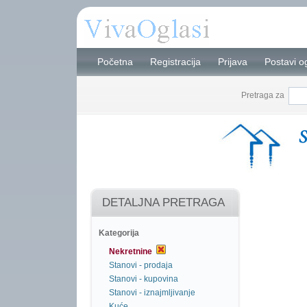
Početna
Registracija
Prijava
Postavi o
Pretraga za
DETALJNA PRETRAGA
Kategorija
Nekretnine
Stanovi - prodaja
Stanovi - kupovina
Stanovi - iznajmljivanje
Kuće