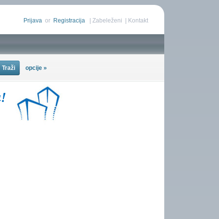
Prijava
or
Registracija
|
Zabeleženi
|
Kontakt
opcije »