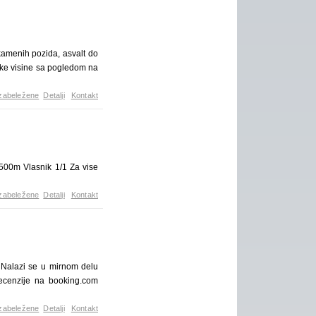
amenih pozida, asvalt do
ske visine sa pogledom na
zabeležene
Detalji
Kontakt
500m Vlasnik 1/1 Za vise
zabeležene
Detalji
Kontakt
! Nalazi se u mirnom delu
recenzije na booking.com
zabeležene
Detalji
Kontakt