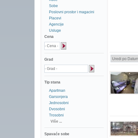
Sobe
Poslovni prostor i magacini
Placevi
Agencije
Usluge
Cena
Grad
Tip stana
Apartman
Garsonjera
Jednosobni
Dvosobni
Trosobni
Više ...
Spavaće sobe