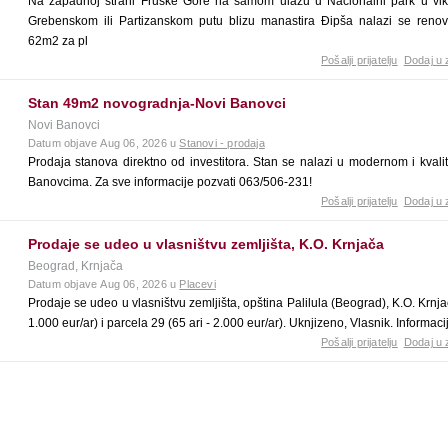
Na zapadnoj strani Fruške Gore na samom ulazu u Nacionalni park u vike
Grebenskom ili Partizanskom putu blizu manastira Đipša nalazi se renov
62m2 za pl
Pošalji prijatelju
Dodaj u 
Stan 49m2 novogradnja-Novi Banovci
Novi Banovci
Datum objave Aug 06, 2026 u
Stanovi - prodaja
Prodaja stanova direktno od investitora. Stan se nalazi u modernom i kva
Banovcima. Za sve informacije pozvati 063/506-231!
Pošalji prijatelju
Dodaj u 
Prodaje se udeo u vlasništvu zemljišta, K.O. Krnjača
Beograd, Krnjača
Datum objave Aug 06, 2026 u
Placevi
Prodaje se udeo u vlasništvu zemljišta, opština Palilula (Beograd), K.O. Krnjač
1.000 eur/ar) i parcela 29 (65 ari - 2.000 eur/ar). Uknjizeno, Vlasnik. Informaci
Pošalji prijatelju
Dodaj u 