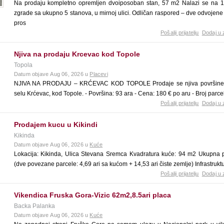
Na prodaju kompletno opremljen dvoiposoban stan, 57 m2 Nalazi se na 1
zgrade sa ukupno 5 stanova, u mirnoj ulici. Odličan raspored – dve odvojene
pros
Pošalji prijatelju
Dodaj u 
Njiva na prodaju Krcevac kod Topole
Topola
Datum objave Aug 06, 2026 u
Placevi
NJIVA NA PRODAJU – KRĆEVAC KOD TOPOLE Prodaje se njiva površine 93
selu Krćevac, kod Topole. - Površina: 93 ara - Cena: 180 € po aru - Broj parcele
Pošalji prijatelju
Dodaj u 
Prodajem kucu u Kikindi
Kikinda
Datum objave Aug 06, 2026 u
Kuće
Lokacija: Kikinda, Ulica Stevana Sremca Kvadratura kuće: 94 m2 Ukupna p
(dve povezane parcele: 4,69 ari sa kućom + 14,53 ari čiste zemlje) Infrastruktu
Pošalji prijatelju
Dodaj u 
Vikendica Fruska Gora-Vizic 62m2,8.5ari placa
Backa Palanka
Datum objave Aug 06, 2026 u
Kuće