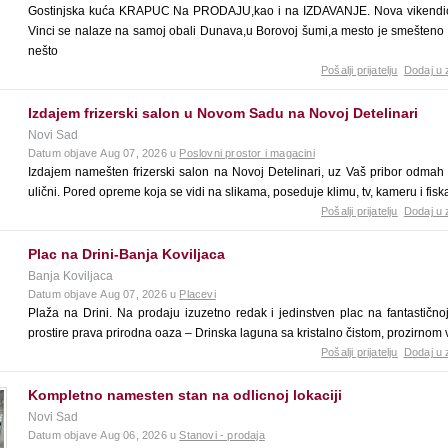
Gostinjska kuća KRAPUC Na PRODAJU,kao i na IZDAVANJE. Nova vikendica 
Vinci se nalaze na samoj obali Dunava,u Borovoj šumi,a mesto je smešteno 
nešto
Pošalji prijatelju
Dodaj u 
Izdajem frizerski salon u Novom Sadu na Novoj Detelinari
Novi Sad
Datum objave Aug 07, 2026 u
Poslovni prostor i magacini
Izdajem namešten frizerski salon na Novoj Detelinari, uz Vaš pribor odmah
ulični. Pored opreme koja se vidi na slikama, poseduje klimu, tv, kameru i fis
Pošalji prijatelju
Dodaj u 
Plac na Drini-Banja Koviljaca
Banja Koviljaca
Datum objave Aug 07, 2026 u
Placevi
Plaža na Drini. Na prodaju izuzetno redak i jedinstven plac na fantastičnoj
prostire prava prirodna oaza – Drinska laguna sa kristalno čistom, prozirno
Pošalji prijatelju
Dodaj u 
Kompletno namesten stan na odlicnoj lokaciji
Novi Sad
Datum objave Aug 06, 2026 u
Stanovi - prodaja