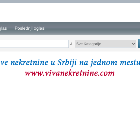
glas
Poslednji oglasi
u