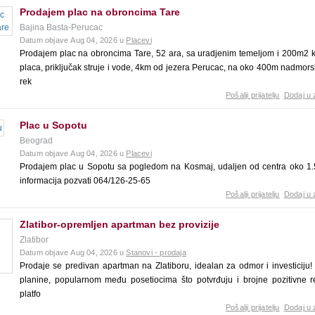
Prodajem plac na obroncima Tare
Bajina Basta-Perucac
Datum objave Aug 04, 2026 u
Placevi
Prodajem plac na obroncima Tare, 52 ara, sa uradjenim temeljom i 200m2 k
placa, priključak struje i vode, 4km od jezera Perucac, na oko 400m nadmor
rek
Pošalji prijatelju
Dodaj u 
Plac u Sopotu
Beograd
Datum objave Aug 04, 2026 u
Placevi
Prodajem plac u Sopotu sa pogledom na Kosmaj, udaljen od centra oko 1.
informacija pozvati 064/126-25-65
Pošalji prijatelju
Dodaj u 
Zlatibor-opremljen apartman bez provizije
Zlatibor
Datum objave Aug 04, 2026 u
Stanovi - prodaja
Prodaje se predivan apartman na Zlatiboru, idealan za odmor i investiciju
planine, popularnom među posetiocima što potvrđuju i brojne pozitivne 
platfo
Pošalji prijatelju
Dodaj u 