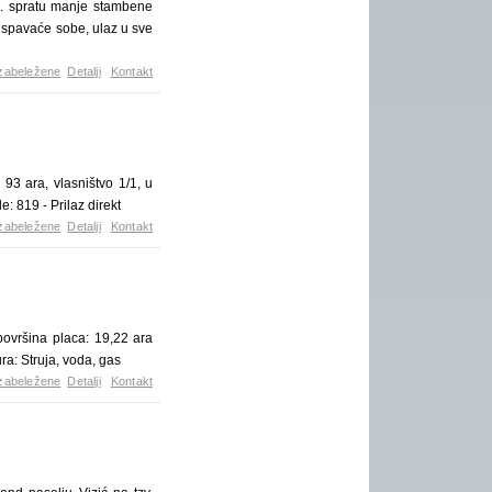
. spratu manje stambene
 spavaće sobe, ulaz u sve
zabeležene
Detalji
Kontakt
 ara, vlasništvo 1/1, u
: 819 - Prilaz direkt
zabeležene
Detalji
Kontakt
ovršina placa: 19,22 ara
ra: Struja, voda, gas
zabeležene
Detalji
Kontakt