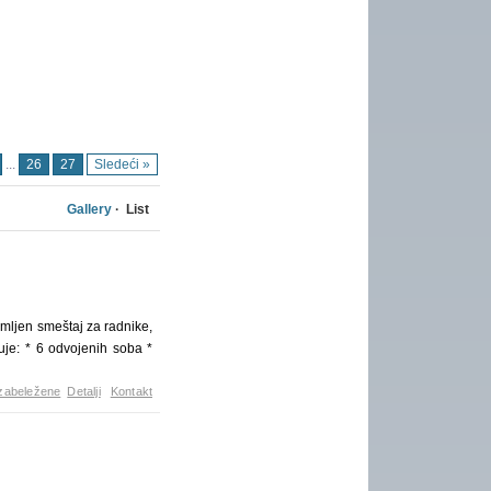
...
26
27
Sledeći »
Gallery
· List
jen smeštaj za radnike,
je: * 6 odvojenih soba *
zabeležene
Detalji
Kontakt