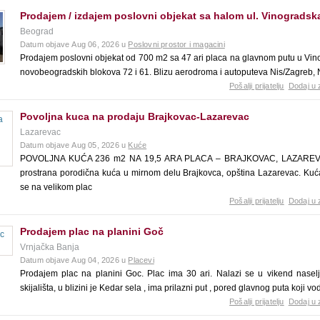
Prodajem / izdajem poslovni objekat sa halom ul. Vinogradsk
Beograd
Datum objave Aug 06, 2026 u
Poslovni prostor i magacini
Prodajem poslovni objekat od 700 m2 sa 47 ari placa na glavnom putu u Vinog
novobeogradskih blokova 72 i 61. Blizu aerodroma i autoputeva Nis/Zagreb, No
Pošalji prijatelju
Dodaj u 
Povoljna kuca na prodaju Brajkovac-Lazarevac
Lazarevac
Datum objave Aug 05, 2026 u
Kuće
POVOLJNA KUĆA 236 m2 NA 19,5 ARA PLACA – BRAJKOVAC, LAZAREVA
prostrana porodična kuća u mirnom delu Brajkovca, opština Lazarevac. Kuć
se na velikom plac
Pošalji prijatelju
Dodaj u 
Prodajem plac na planini Goč
Vrnjačka Banja
Datum objave Aug 04, 2026 u
Placevi
Prodajem plac na planini Goc. Plac ima 30 ari. Nalazi se u vikend naselj
skijališta, u blizini je Kedar sela , ima prilazni put , pored glavnog puta koji vo
Pošalji prijatelju
Dodaj u 