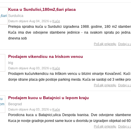
Kuca u Surdulici,180m2,6ari placa
Surdulica
Datum objave Aug 04, 2026 u
Kuće
Prelepa spratna kuća u Surdulici izgrađena 1988. godine, 180 m2 stambeno
Kuća ima dve odvojene stambene jedinice - na svakom spratu po jedna. 
dnevna sob
Pošalji prijatelju
Dodaj u 
Prodajem vikendicu na Iriskom vencu
Irig
Datum objave Aug 03, 2026 u
Kuće
Prodajem kuću/vikendicu na Iriškom vencu u blizini vinarije Kovačević. Kući
donje strane placa gde postoje parking mesta. Kuća se sastoji od 3 velike pr
Pošalji prijatelju
Dodaj u 
Prodajem kucu u Batajnici u lepom kraju
Beograd
Datum objave Aug 03, 2026 u
Kuće
Porodicna kuca u Batajnici,ulica Despota Ivanisa. Dve odvojene stambene 
Kuca je novije gradnje,pored same kuce u dvoristu je izgradjen objekat od 60
Pošalji prijatelju
Dodaj u 