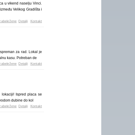
u vikend naselju Vinci.
između Velikog Gradišta i
zabeležene
Detalji
Kontakt
 spreman za rad. Lokal je
kalnu kasu. Potreban de
zabeležene
Detalji
Kontakt
 lokaciji! Ispred placa se
m vodom dubine do kol
zabeležene
Detalji
Kontakt