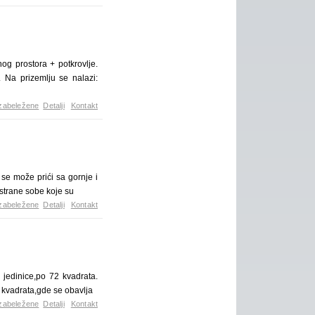
g prostora + potkrovlje.
Na prizemlju se nalazi:
zabeležene
Detalji
Kontakt
 se može prići sa gornje i
ostrane sobe koje su
zabeležene
Detalji
Kontakt
jedinice,po 72 kvadrata.
 kvadrata,gde se obavlja
zabeležene
Detalji
Kontakt