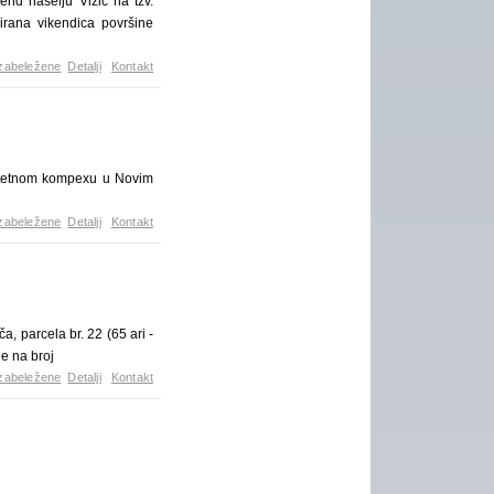
nd naselju Vizić na tzv.
irana vikendica površine
zabeležene
Detalji
Kontakt
litetnom kompexu u Novim
zabeležene
Detalji
Kontakt
a, parcela br. 22 (65 ari -
je na broj
zabeležene
Detalji
Kontakt